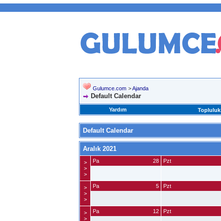
Gulumce.com
>
Ajanda
Default Calendar
Yardım
Topluluk
Default Calendar
Aralık 2021
Pa
28
Pzt
>
>
>
Pa
5
Pzt
>
>
>
Pa
12
Pzt
>
>