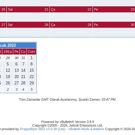
20
Sal
21
Ça
22
Pe
23
27
Sal
28
Ça
29
Pe
30
cak 2022
l
199;a
Pe
Cu
Cum
1
8
29
30
31
5
6
7
8
1
12
13
14
15
8
19
20
21
22
5
26
27
28
29
2
3
4
5
Tüm Zamanlar GMT Olarak Ayarlanmış. Şuanki Zaman:
03:47 PM
.
Powered by vBulletin® Version 3.8.9
Copyright ©2000 - 2026, Jelsoft Enterprises Ltd.
n provided by
DragonByte SEO v2.0.36 (Lite)
-
vBulletin Mods & Addons
Copyright © 2026 Dr