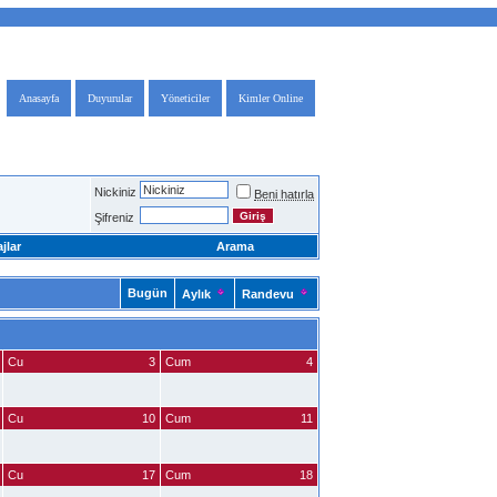
Anasayfa
Duyurular
Yöneticiler
Kimler Online
Nickiniz
Beni hatırla
Şifreniz
jlar
Arama
Bugün
Aylık
Randevu
Cu
3
Cum
4
Cu
10
Cum
11
Cu
17
Cum
18