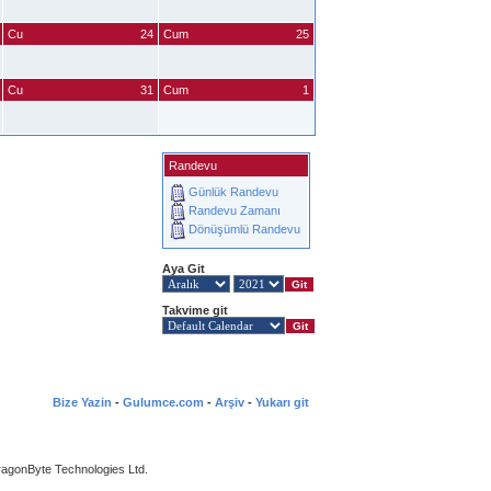
Cu
24
Cum
25
Cu
31
Cum
1
Randevu
Günlük Randevu
Randevu Zamanı
Dönüşümlü Randevu
Aya Git
Takvime git
Bize Yazin
-
Gulumce.com
-
Arşiv
-
Yukarı git
agonByte Technologies Ltd.