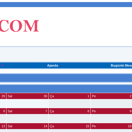
Ajanda
Bugünki Mesa
29
Sal
30
Ça
1
Pe
2
6
Sal
7
Ça
8
Pe
9
13
Sal
14
Ça
15
Pe
16