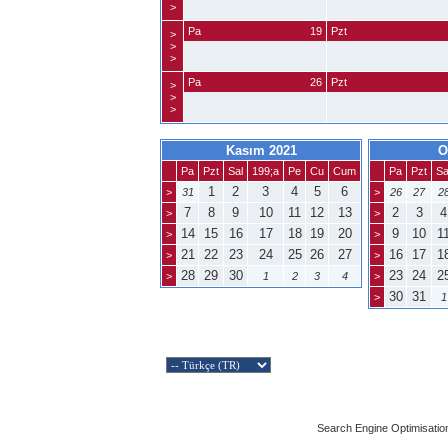
>
Pa
19
Pzt
>
>
>
Pa
26
Pzt
>
>
>
Kasım 2021
O
Pa
Pzt
Sal
199;a
Pe
Cu
Cum
Pa
Pzt
Sa
1
2
3
4
5
6
>
31
>
26
27
2
7
8
9
10
11
12
13
2
3
4
>
>
14
15
16
17
18
19
20
9
10
1
>
>
21
22
23
24
25
26
27
16
17
1
>
>
28
29
30
23
24
2
>
1
2
3
4
>
30
31
>
1
Search Engine Optimisatio