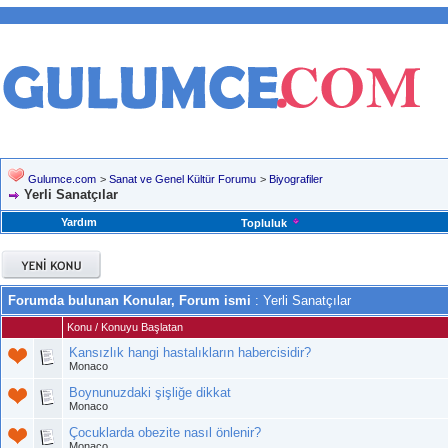
Gulumce.com
>
Sanat ve Genel Kültür Forumu
>
Biyografiler
Yerli Sanatçılar
Yardım
Topluluk
Forumda bulunan Konular, Forum ismi
: Yerli Sanatçılar
Konu
/
Konuyu Başlatan
Kansızlık hangi hastalıkların habercisidir?
Monaco
Boynunuzdaki şişliğe dikkat
Monaco
Çocuklarda obezite nasıl önlenir?
Monaco