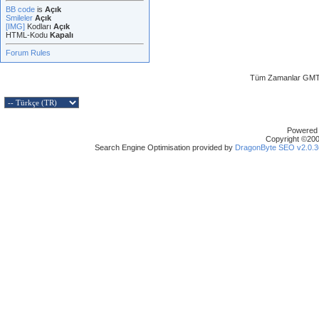
BB code
is
Açık
Smileler
Açık
[IMG]
Kodları
Açık
HTML-Kodu
Kapalı
Forum Rules
Tüm Zamanlar GMT 
Powered b
Copyright ©2000
Search Engine Optimisation provided by
DragonByte SEO v2.0.36