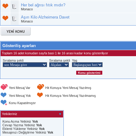
Her bel ağrısı fıtık mıdır?
Monaco
Aşırı Kilo Alzheimera Davet
Monaco
Gösteriliş ayarları
Toplam 16 adet konudan sayfa basi 1 ile 16 arasi kadar konu gösteriliyor
Sıralama şekli
Sıralama şekli
Yaş
Yeni Mesaj Var
Hit Konuya Yeni Mesaj Yazılmış
Yeni Mesaj Yok
Hit Konuya Yeni Mesaj Yazılmamış
Konu Kapatılmıştır
Yetkileriniz
Konu Acma Yetkiniz
Yok
Cevap Yazma Yetkiniz
Yok
Eklenti Yükleme Yetkiniz
Yok
Mesajınızı Değiştirme Yetkiniz
Yok