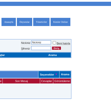
Anasayfa
Duyurular
Yöneticiler
Kimler Online
Nickiniz
Beni hatırla
Şifreniz
jlar
Arama
Arama
Seçenekler
me
Son Mesaj
Cevaplar
Görüntüleme