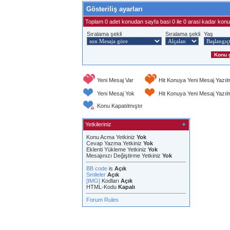
Gösteriliş ayarları
Toplam 0 adet konudan sayfa basi 0 ile 0 arasi kadar konu 
Sıralama şekli
Sıralama şekli
Yaş
Yeni Mesaj Var
Hit Konuya Yeni Mesaj Yazıl
Yeni Mesaj Yok
Hit Konuya Yeni Mesaj Yazı
Konu Kapatılmıştır
Yetkileriniz
Konu Acma Yetkiniz
Yok
Cevap Yazma Yetkiniz
Yok
Eklenti Yükleme Yetkiniz
Yok
Mesajınızı Değiştirme Yetkiniz
Yok
BB code
is
Açık
Smileler
Açık
[IMG]
Kodları
Açık
HTML-Kodu
Kapalı
Forum Rules