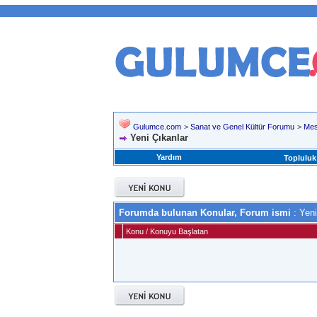
Gulumce.com
>
Sanat ve Genel Kültür Forumu
>
Mes
Yeni Çıkanlar
Yardım
Topluluk
Forumda bulunan Konular, Forum ismi
: Yeni
Konu
/
Konuyu Başlatan