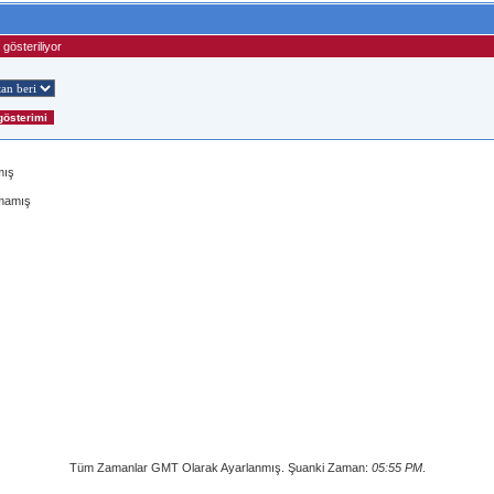
gösteriliyor
mış
lmamış
Tüm Zamanlar GMT Olarak Ayarlanmış. Şuanki Zaman:
05:55 PM
.