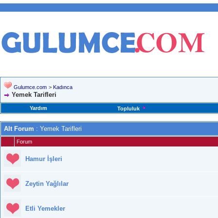
Gulumce.com
>
Kadınca
Yemek Tarifleri
Yardım
Topluluk
Alt Forum
: Yemek Tarifleri
Forum
Hamur İşleri
Zeytin Yağlılar
Etli Yemekler