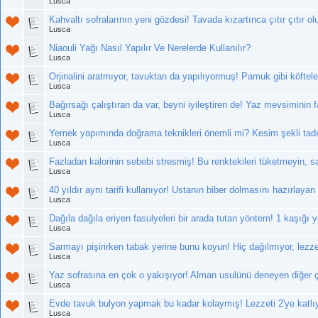
Lusca
Kahvaltı sofralarının yeni gözdesi! Tavada kızartınca çıtır çıtır ol
Lusca
Niaouli Yağı Nasıl Yapılır Ve Nerelerde Kullanılır?
Lusca
Orjinalini aratmıyor, tavuktan da yapılıyormuş! Pamuk gibi köftel
Lusca
Bağırsağı çalıştıran da var, beyni iyileştiren de! Yaz mevsiminin f
Lusca
Yemek yapımında doğrama teknikleri önemli mi? Kesim şekli tadın
Lusca
Fazladan kalorinin sebebi stresmiş! Bu renktekileri tüketmeyin, s
Lusca
40 yıldır aynı tarifi kullanıyor! Ustanın biber dolmasını hazırlay
Lusca
Dağıla dağıla eriyen fasulyeleri bir arada tutan yöntem! 1 kaşığı y
Lusca
Sarmayı pişirirken tabak yerine bunu koyun! Hiç dağılmıyor, lezze
Lusca
Yaz sofrasına en çok o yakışıyor! Alman usulünü deneyen diğer çe
Lusca
Evde tavuk bulyon yapmak bu kadar kolaymış! Lezzeti 2'ye katlıyo
Lusca