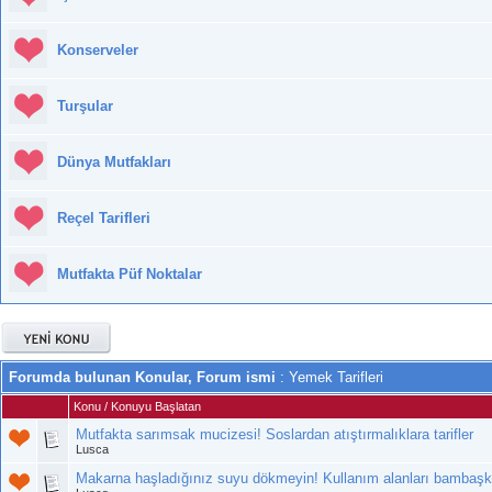
Konserveler
Turşular
Dünya Mutfakları
Reçel Tarifleri
Mutfakta Püf Noktalar
Forumda bulunan Konular, Forum ismi
: Yemek Tarifleri
Konu
/
Konuyu Başlatan
Mutfakta sarımsak mucizesi! Soslardan atıştırmalıklara tarifler
Lusca
Makarna haşladığınız suyu dökmeyin! Kullanım alanları bambaş