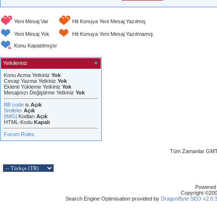
Yeni Mesaj Var
Hit Konuya Yeni Mesaj Yazılmış
Yeni Mesaj Yok
Hit Konuya Yeni Mesaj Yazılmamış
Konu Kapatılmıştır
Yetkileriniz
Konu Acma Yetkiniz
Yok
Cevap Yazma Yetkiniz
Yok
Eklenti Yükleme Yetkiniz
Yok
Mesajınızı Değiştirme Yetkiniz
Yok
BB code
is
Açık
Smileler
Açık
[IMG]
Kodları
Açık
HTML-Kodu
Kapalı
Forum Rules
Tüm Zamanlar GMT 
Powered b
Copyright ©2000
Search Engine Optimisation provided by
DragonByte SEO v2.0.36