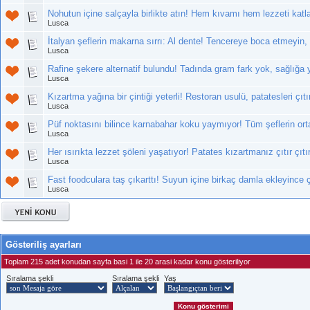
Nohutun içine salçayla birlikte atın! Hem kıvamı hem lezzeti katl
Lusca
İtalyan şeflerin makarna sırrı: Al dente! Tencereye boca etmeyin
Lusca
Rafine şekere alternatif bulundu! Tadında gram fark yok, sağlığa y
Lusca
Kızartma yağına bir çintiği yeterli! Restoran usulü, patatesleri çıtı
Lusca
Püf noktasını bilince karnabahar koku yaymıyor! Tüm şeflerin orta
Lusca
Her ısırıkta lezzet şöleni yaşatıyor! Patates kızartmanız çıtır çıt
Lusca
Fast foodculara taş çıkarttı! Suyun içine birkaç damla ekleyince çı
Lusca
Gösteriliş ayarları
Toplam 215 adet konudan sayfa basi 1 ile 20 arasi kadar konu gösteriliyor
Sıralama şekli
Sıralama şekli
Yaş