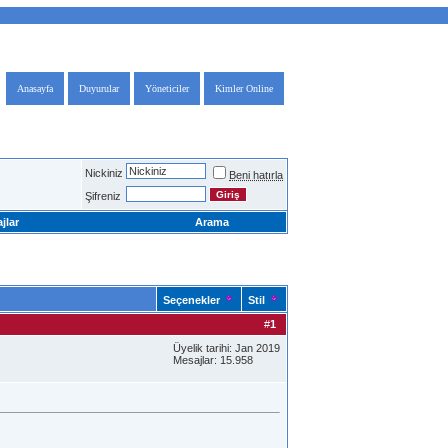
Anasayfa
Duyurular
Yöneticiler
Kimler Online
Nickiniz
Beni hatırla
Şifreniz
jlar
Arama
Seçenekler
Stil
#
1
Üyelik tarihi: Jan 2019
Mesajlar: 15.958