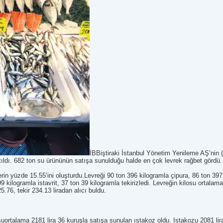
İBBiştiraki İstanbul Yönetim Yenileme AŞ’nin (
satıldı. 682 ton su ürününün satışa sunulduğu halde en çok levrek rağbet gördü.
rin yüzde 15.55’ini oluşturdu.Levreği 90 ton 396 kilogramla çipura, 86 ton 39
 kilogramla istavrit, 37 ton 39 kilogramla tekirizledi. Levreğin kilosu ortala
5.76, tekir 234.13 liradan alıcı buldu.
uortalama 2181 lira 36 kuruşla satışa sunulan ıstakoz oldu. Istakozu 2081 lira