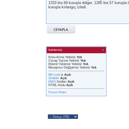
1333 lira 69 kuruşla dülger, 1285 lira 57 kuruşla l
kuruşla kırlangıç izledi.
Yetkileriniz
Konu Acma Yetkiniz
Yok
Cevap Yazma Yetkiniz
Yok
Eklenti Yükleme Yetkiniz
Yok
Mesajınızı Değiştirme Yetkiniz
Yok
BB code
is
Açık
Smileler
Açık
[IMG]
Kodları
Açık
HTML-Kodu
Açık
Forum Rules