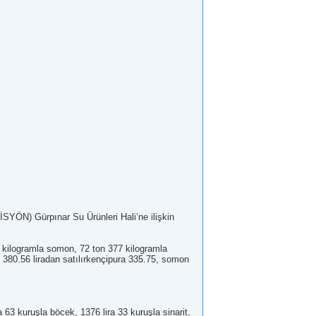
İSYÖN) Gürpınar Su Ürünleri Hali’ne ilişkin
7 kilogramla somon, 72 ton 377 kilogramla
ma 380.56 liradan satılırkençipura 335.75, somon
 63 kuruşla böcek, 1376 lira 33 kuruşla sinarit,