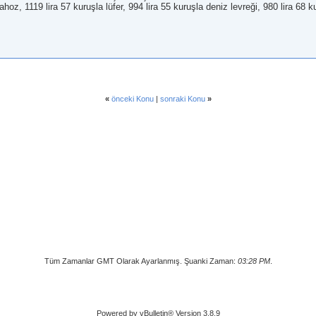
ahoz, 1119 lira 57 kuruşla lüfer, 994 lira 55 kuruşla deniz levreği, 980 lira 68 k
«
önceki Konu
|
sonraki Konu
»
Tüm Zamanlar GMT Olarak Ayarlanmış. Şuanki Zaman:
03:28 PM
.
Powered by vBulletin® Version 3.8.9