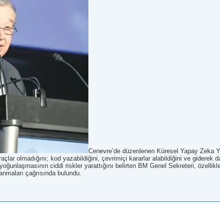
Cenevre’de düzenlenen Küresel Yapay Zeka Yö
çlar olmadığını; kod yazabildiğini, çevrimiçi kararlar alabildiğini ve giderek d
oğunlaşmasının ciddi riskler yarattığını belirten BM Genel Sekreteri, özellikle 
lanmaları çağrısında bulundu.