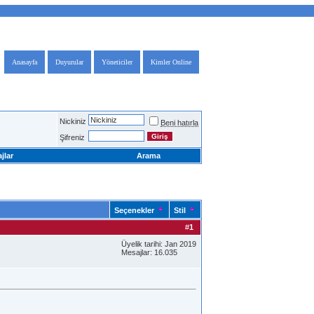
Anasayfa
Duyurular
Yöneticiler
Kimler Online
Nickiniz
Beni hatırla
Şifreniz
jlar
Arama
Seçenekler
Stil
#
1
Üyelik tarihi: Jan 2019
Mesajlar: 16.035