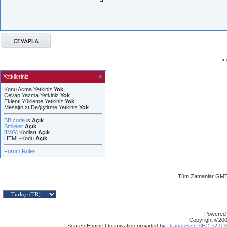
«
Yetkileriniz
Konu Acma Yetkiniz
Yok
Cevap Yazma Yetkiniz
Yok
Eklenti Yükleme Yetkiniz
Yok
Mesajınızı Değiştirme Yetkiniz
Yok
BB code
is
Açık
Smileler
Açık
[IMG]
Kodları
Açık
HTML-Kodu
Açık
Forum Rules
Tüm Zamanlar GMT 
Powered b
Copyright ©2000
Search Engine Optimisation provided by
DragonByte SEO v2.0.36