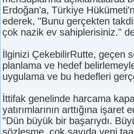
Erdoğan'a, Türkiye Hükümeti'n
ederek, "Bunu gerçekten takdir
çok nazik ev sahiplerisiniz." de
İlginizi ÇekebilirRutte, geçen
planlama ve hedef belirlemeyle 
uygulama ve bu hedefleri gerçe
İttifak genelinde harcama kap
yatırımlarının arttığına işaret e
"Dün büyük bir başarıydı. Büyü
sözleşme, çok sayıda yeni taah