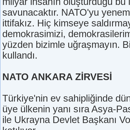
milyar insanın oluşturduğu bu it
savunacaktır. NATO'yu yeneme
ittifakız. Hiç kimseye saldırm
demokrasimizi, demokrasilerim
yüzden bizimle uğraşmayın. Bi
kullandı.
NATO ANKARA ZİRVESİ
Türkiye'nin ev sahipliğinde d
üye ülkenin yanı sıra Asya-Pasi
ile Ukrayna Devlet Başkanı Volo