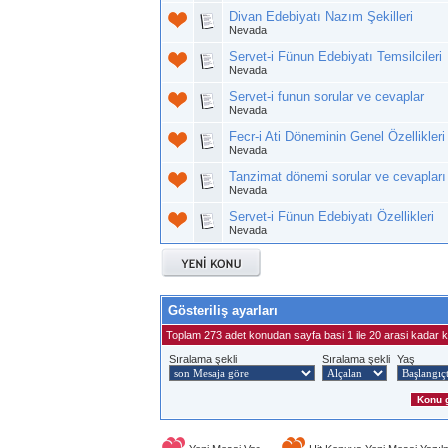
Divan Edebiyatı Nazım Şekilleri
Nevada
Servet-i Fünun Edebiyatı Temsilcileri
Nevada
Servet-i funun sorular ve cevaplar
Nevada
Fecr-i Ati Döneminin Genel Özellikleri
Nevada
Tanzimat dönemi sorular ve cevapları
Nevada
Servet-i Fünun Edebiyatı Özellikleri
Nevada
Gösteriliş ayarları
Toplam 273 adet konudan sayfa basi 1 ile 20 arasi kadar k
Sıralama şekli
Sıralama şekli
Yaş