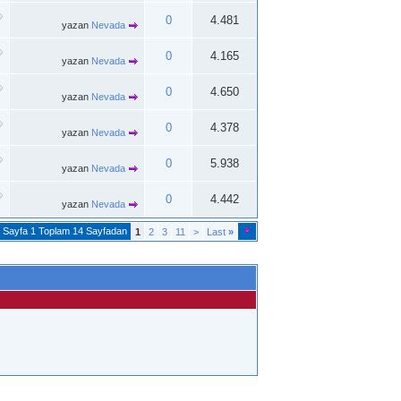
0
4.481
yazan
Nevada
0
4.165
yazan
Nevada
0
4.650
yazan
Nevada
0
4.378
yazan
Nevada
0
5.938
yazan
Nevada
0
4.442
yazan
Nevada
Sayfa 1 Toplam 14 Sayfadan
1
2
3
11
>
Last
»