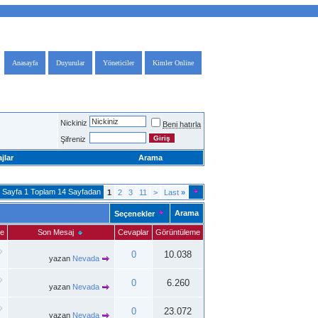
Anasayfa
Duyurular
Yöneticiler
Kimler Online
Nickiniz
Beni hatırla
Şifreniz
jlar
Arama
Sayfa 1 Toplam 14 Sayfadan
1
2
3
11
>
Last
»
Arama
Seçenekler
me
Son Mesaj
Cevaplar
Görüntüleme
0
10.038
yazan
Nevada
0
6.260
yazan
Nevada
0
23.072
yazan
Nevada