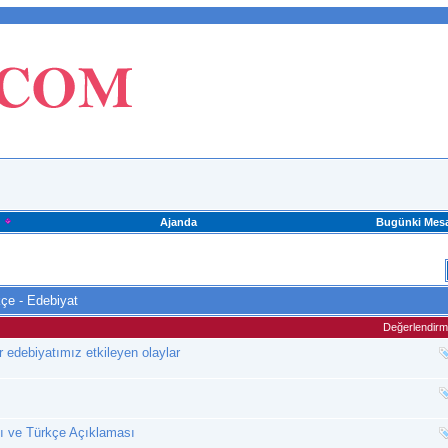
Ajanda
Bugünki Mesa
çe - Edebiyat
Değerlendir
edebiyatımız etkileyen olaylar
mı ve Türkçe Açıklaması