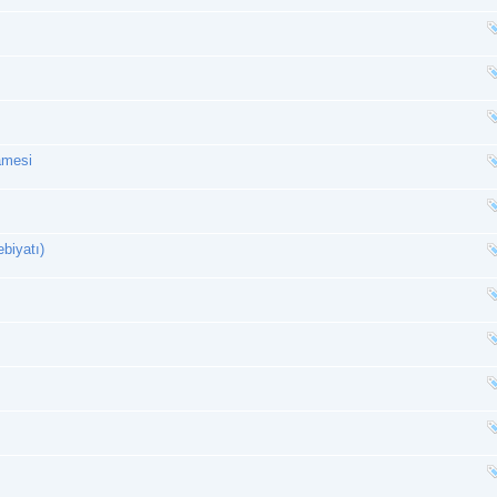
amesi
biyatı)