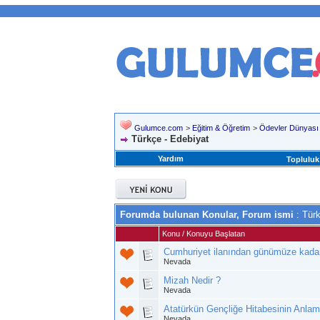
Gulumce.com
>
Eğitim & Öğretim
>
Ödevler Dünyası
Türkçe - Edebiyat
Yardım
Topluluk
Forumda bulunan Konular, Forum ismi
: Türk
Konu
/
Konuyu Başlatan
Cumhuriyet ilanından günümüze kadar 
Nevada
Mizah Nedir ?
Nevada
Atatürkün Gençliğe Hitabesinin Anla
Nevada