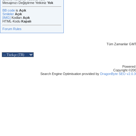
Mesajınızı Değiştirme Yetkiniz
Yok
BB code
is
Açık
Smileler
Açık
[IMG]
Kodları
Açık
HTML-Kodu
Kapalı
Forum Rules
Tüm Zamanlar GMT 
Powered b
Copyright ©2000
Search Engine Optimisation provided by
DragonByte SEO v2.0.36