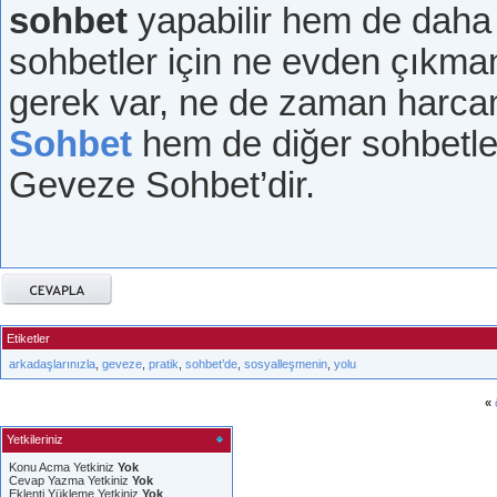
sohbet
yapabilir hem de daha 
sohbetler için ne evden çıkma
gerek var, ne de zaman harc
Sohbet
hem de diğer sohbetler
Geveze Sohbet’dir.
Etiketler
arkadaşlarınızla
,
geveze
,
pratik
,
sohbet’de
,
sosyalleşmenin
,
yolu
«
Yetkileriniz
Konu Acma Yetkiniz
Yok
Cevap Yazma Yetkiniz
Yok
Eklenti Yükleme Yetkiniz
Yok