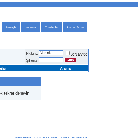
Anasayfa
Duyurular
Yöneticiler
Kimler Online
Nickiniz
Beni hatırla
Şifreniz
jlar
Arama
k tekrar deneyin.