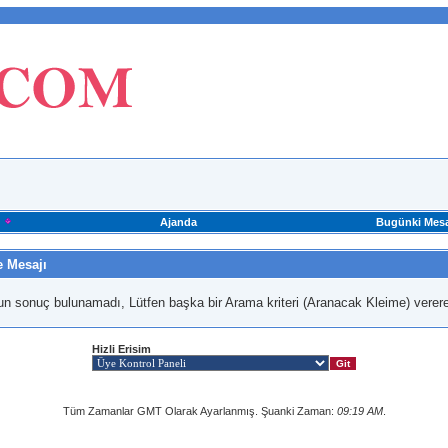
Ajanda
Bugünki Mesa
e Mesajı
un sonuç bulunamadı, Lütfen başka bir Arama kriteri (Aranacak Kleime) verere
Hizli Erisim
Tüm Zamanlar GMT Olarak Ayarlanmış. Şuanki Zaman:
09:19 AM
.