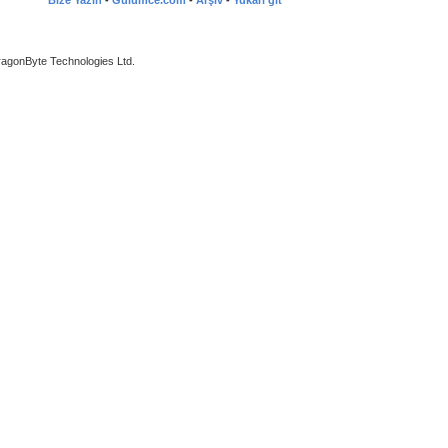
Bize Yazin
-
Gulumce.com
-
Arşiv
-
Yukarı git
agonByte Technologies Ltd.