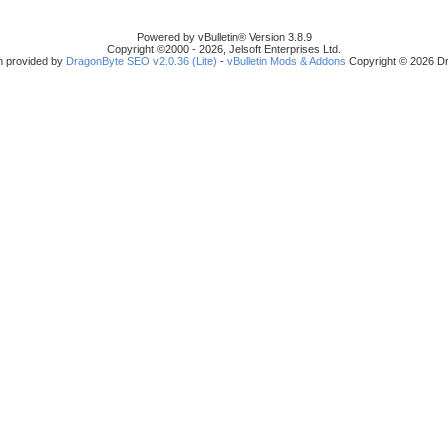
Powered by vBulletin® Version 3.8.9
Copyright ©2000 - 2026, Jelsoft Enterprises Ltd.
n provided by
DragonByte SEO v2.0.36 (Lite)
-
vBulletin Mods & Addons
Copyright © 2026 Dr