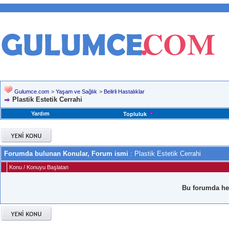
Gulumce.com
>
Yaşam ve Sağlık
>
Belirli Hastalıklar
Plastik Estetik Cerrahi
Yardım
Topluluk
Forumda bulunan Konular, Forum ismi
: Plastik Estetik Cerrahi
Konu
/
Konuyu Başlatan
Bu forumda he