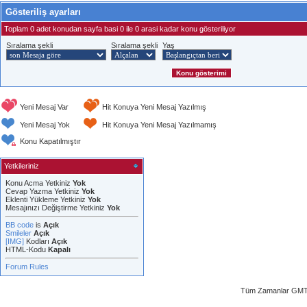
Gösteriliş ayarları
Toplam 0 adet konudan sayfa basi 0 ile 0 arasi kadar konu gösteriliyor
Sıralama şekli
Sıralama şekli
Yaş
Yeni Mesaj Var
Hit Konuya Yeni Mesaj Yazılmış
Yeni Mesaj Yok
Hit Konuya Yeni Mesaj Yazılmamış
Konu Kapatılmıştır
Yetkileriniz
Konu Acma Yetkiniz
Yok
Cevap Yazma Yetkiniz
Yok
Eklenti Yükleme Yetkiniz
Yok
Mesajınızı Değiştirme Yetkiniz
Yok
BB code
is
Açık
Smileler
Açık
[IMG]
Kodları
Açık
HTML-Kodu
Kapalı
Forum Rules
Tüm Zamanlar GMT 