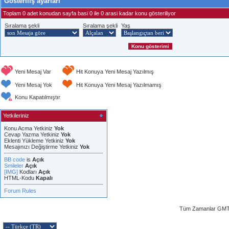
Gösteriliş ayarları
Toplam 0 adet konudan sayfa basi 0 ile 0 arasi kadar konu gösteriliyor
Sıralama şekli
Sıralama şekli
Yaş
Yeni Mesaj Var
Hit Konuya Yeni Mesaj Yazılmış
Yeni Mesaj Yok
Hit Konuya Yeni Mesaj Yazılmamış
Konu Kapatılmıştır
Yetkileriniz
Konu Acma Yetkiniz
Yok
Cevap Yazma Yetkiniz
Yok
Eklenti Yükleme Yetkiniz
Yok
Mesajınızı Değiştirme Yetkiniz
Yok
BB code
is
Açık
Smileler
Açık
[IMG]
Kodları
Açık
HTML-Kodu
Kapalı
Forum Rules
Tüm Zamanlar GMT 