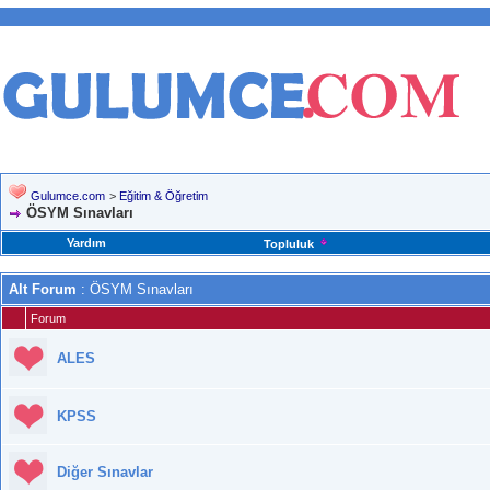
Gulumce.com
>
Eğitim & Öğretim
ÖSYM Sınavları
Yardım
Topluluk
Alt Forum
: ÖSYM Sınavları
Forum
ALES
KPSS
Diğer Sınavlar