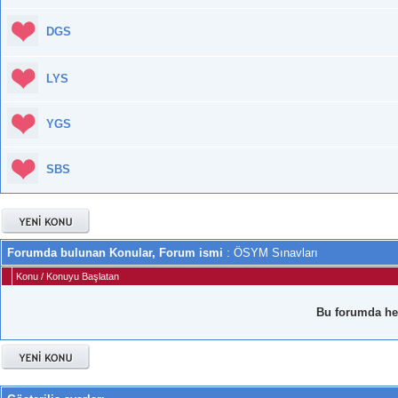
DGS
LYS
YGS
SBS
Forumda bulunan Konular, Forum ismi
: ÖSYM Sınavları
Konu
/
Konuyu Başlatan
Bu forumda he