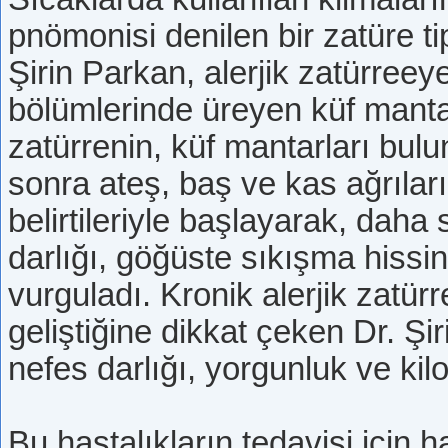
pnömonisi denilen bir zatüre ti
Şirin Parkan, alerjik zatürree
bölümlerinde üreyen küf mantarl
zatürrenin, küf mantarları bu
sonra ateş, baş ve kas ağrıları,
belirtileriyle başlayarak, dah
darlığı, göğüste sıkışma hissi
vurguladı. Kronik alerjik zatür
geliştiğine dikkat çeken Dr. Şir
nefes darlığı, yorgunluk ve kil
Bu hastalıkların tedavisi için 