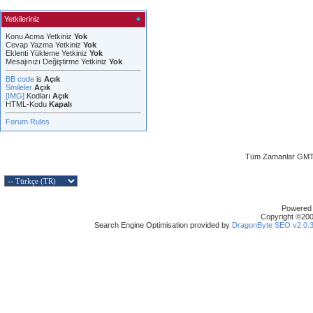
Yetkileriniz
Konu Acma Yetkiniz
Yok
Cevap Yazma Yetkiniz
Yok
Eklenti Yükleme Yetkiniz
Yok
Mesajınızı Değiştirme Yetkiniz
Yok
BB code
is
Açık
Smileler
Açık
[IMG]
Kodları
Açık
HTML-Kodu
Kapalı
Forum Rules
Tüm Zamanlar GMT 
Powered b
Copyright ©2000
Search Engine Optimisation provided by
DragonByte SEO v2.0.36