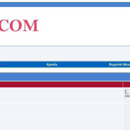
Ajanda
Bugünki Mesa
ya