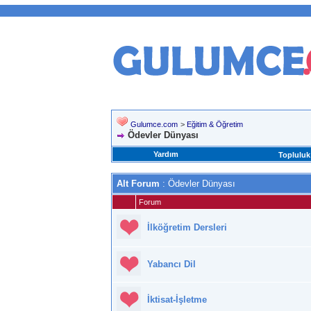
Gulumce.com
>
Eğitim & Öğretim
Ödevler Dünyası
Yardım
Topluluk
Alt Forum
: Ödevler Dünyası
Forum
İlköğretim Dersleri
Yabancı Dil
İktisat-İşletme