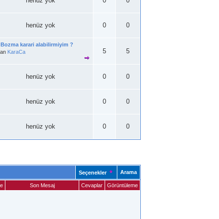
henüz yok
0
0
henüz yok
0
0
Bozma karari alabilirmiyim ?
5
5
zan
KaraCa
henüz yok
0
0
henüz yok
0
0
henüz yok
0
0
Arama
Seçenekler
me
Son Mesaj
Cevaplar
Görüntüleme