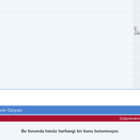
ya
vler Dünyası
Değerlendir
Bu forumda henüz herhangi bir konu bulunmuyor.