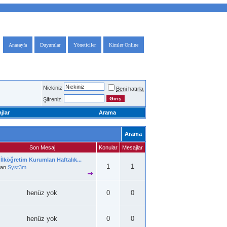
Anasayfa
Duyurular
Yöneticiler
Kimler Online
Nickiniz
Beni hatırla
Şifreniz
jlar
Arama
Arama
Son Mesaj
Konular
Mesajlar
İlköğretim Kurumları Haftalık...
1
1
zan
Syst3m
henüz yok
0
0
henüz yok
0
0