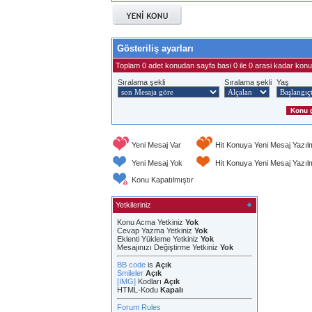
Gösteriliş ayarları
Toplam 0 adet konudan sayfa basi 0 ile 0 arasi kadar konu 
Sıralama şekli
Sıralama şekli
Yaş
Yeni Mesaj Var
Hit Konuya Yeni Mesaj Yazıl
Yeni Mesaj Yok
Hit Konuya Yeni Mesaj Yazı
Konu Kapatılmıştır
Yetkileriniz
Konu Acma Yetkiniz
Yok
Cevap Yazma Yetkiniz
Yok
Eklenti Yükleme Yetkiniz
Yok
Mesajınızı Değiştirme Yetkiniz
Yok
BB code
is
Açık
Smileler
Açık
[IMG]
Kodları
Açık
HTML-Kodu
Kapalı
Forum Rules