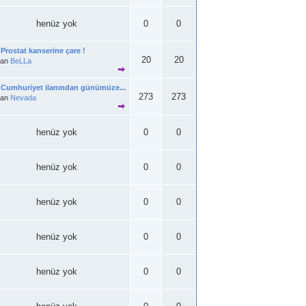
henüz yok
0
0
Prostat kanserine çare !
20
20
zan
BeLLa
Cumhuriyet ilanından günümüze...
273
273
zan
Nevada
henüz yok
0
0
henüz yok
0
0
henüz yok
0
0
henüz yok
0
0
henüz yok
0
0