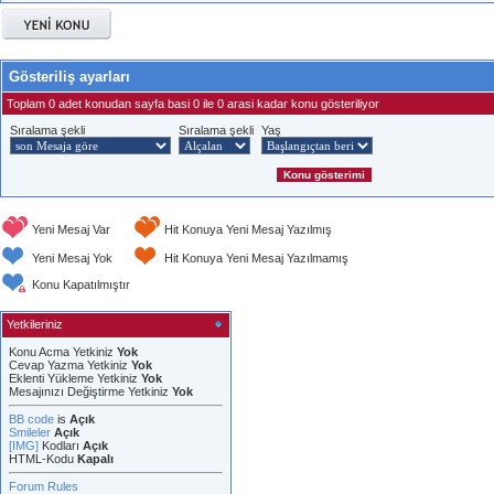
Gösteriliş ayarları
Toplam 0 adet konudan sayfa basi 0 ile 0 arasi kadar konu gösteriliyor
Sıralama şekli
Sıralama şekli
Yaş
Yeni Mesaj Var
Hit Konuya Yeni Mesaj Yazılmış
Yeni Mesaj Yok
Hit Konuya Yeni Mesaj Yazılmamış
Konu Kapatılmıştır
Yetkileriniz
Konu Acma Yetkiniz
Yok
Cevap Yazma Yetkiniz
Yok
Eklenti Yükleme Yetkiniz
Yok
Mesajınızı Değiştirme Yetkiniz
Yok
BB code
is
Açık
Smileler
Açık
[IMG]
Kodları
Açık
HTML-Kodu
Kapalı
Forum Rules