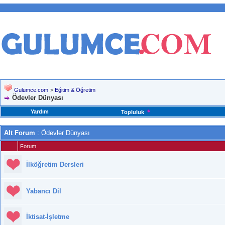
Gulumce.com
>
Eğitim & Öğretim
Ödevler Dünyası
Yardım
Topluluk
Alt Forum
: Ödevler Dünyası
Forum
İlköğretim Dersleri
Yabancı Dil
İktisat-İşletme