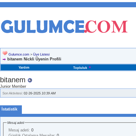
Gulumce.com
>
Üye Listesi
bitanem Nickli Üyenin Profili
Yardım
Topluluk
bitanem
Junior Member
Son Aktivitesi:
02-26-2025
10:39 AM
İstatistik
Mesaj adeti
Mesaj adeti:
0
Günlük Ortalama Mesajlar:
0