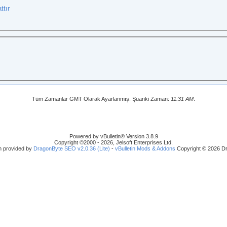
ttır
Tüm Zamanlar GMT Olarak Ayarlanmış. Şuanki Zaman:
11:31 AM
.
Powered by vBulletin® Version 3.8.9
Copyright ©2000 - 2026, Jelsoft Enterprises Ltd.
n provided by
DragonByte SEO v2.0.36 (Lite)
-
vBulletin Mods & Addons
Copyright © 2026 Dr