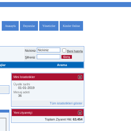
Anasayfa
Duyurular
Yöneticiler
Kimler Online
Nickiniz
Beni hatırla
Şifreniz
jlar
Arama
Mini Istatistikler
Üyelik tarihi
01-01-2019
Mesaj adeti
36
Tüm istatistikleri göster
Yeni ziyaretçi
Toplam Ziyaret Hiti:
63.454