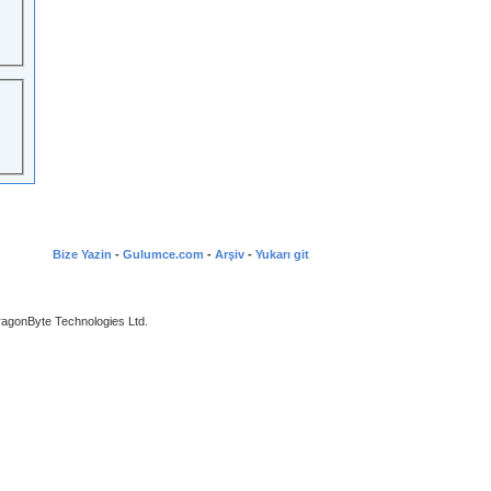
Bize Yazin
-
Gulumce.com
-
Arşiv
-
Yukarı git
agonByte Technologies Ltd.