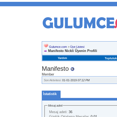
Gulumce.com
>
Üye Listesi
Manifesto Nickli Üyenin Profili
Yardım
Topluluk
Manifesto
Member
Son Aktivitesi:
01-01-2019
07:12 PM
İstatistik
Mesaj adeti
Mesaj adeti:
36
Günlük Ortalama Mesajlar:
0.01