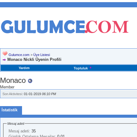
Gulumce.com
>
Üye Listesi
Monaco Nickli Üyenin Profili
Yardım
Topluluk
Monaco
Member
Son Aktivitesi:
01-01-2019
06:10 PM
İstatistik
Mesaj adeti
Mesaj adeti:
35
Günlük Ortalama Mesajlar:
0.01