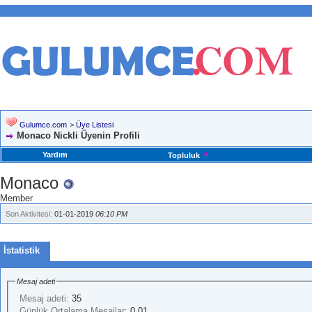
Gulumce.com
>
Üye Listesi
Monaco Nickli Üyenin Profili
Yardım
Topluluk
Monaco
Member
Son Aktivitesi:
01-01-2019
06:10 PM
İstatistik
Mesaj adeti
Mesaj adeti:
35
Günlük Ortalama Mesajlar:
0.01