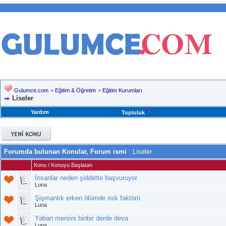
Gulumce.com
>
Eğitim & Öğretim
>
Eğitim Kurumları
Liseler
Yardım
Topluluk
Forumda bulunan Konular, Forum ismi
: Liseler
Konu
/
Konuyu Başlatan
İnsanlar neden şiddette başvuruyor
Luna
Şişmanlık erken ölümde risk faktörü
Luna
Yaban mersini binbir derde deva
Luna