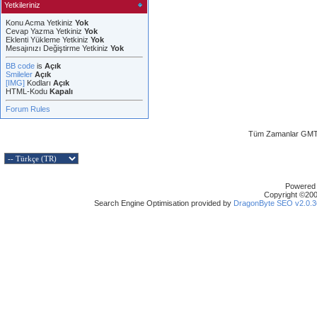
Yetkileriniz
Konu Acma Yetkiniz
Yok
Cevap Yazma Yetkiniz
Yok
Eklenti Yükleme Yetkiniz
Yok
Mesajınızı Değiştirme Yetkiniz
Yok
BB code
is
Açık
Smileler
Açık
[IMG]
Kodları
Açık
HTML-Kodu
Kapalı
Forum Rules
Tüm Zamanlar GMT 
Powered b
Copyright ©2000
Search Engine Optimisation provided by
DragonByte SEO v2.0.36