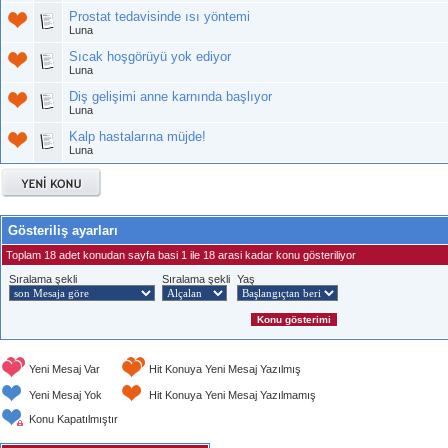
Prostat tedavisinde ısı yöntemi
Luna
Sıcak hoşgörüyü yok ediyor
Luna
Diş gelişimi anne karnında başlıyor
Luna
Kalp hastalarına müjde!
Luna
Gösteriliş ayarları
Toplam 18 adet konudan sayfa basi 1 ile 18 arasi kadar konu gösteriliyor
Sıralama şekli
Sıralama şekli
Yaş
Yeni Mesaj Var
Hit Konuya Yeni Mesaj Yazılmış
Yeni Mesaj Yok
Hit Konuya Yeni Mesaj Yazılmamış
Konu Kapatılmıştır