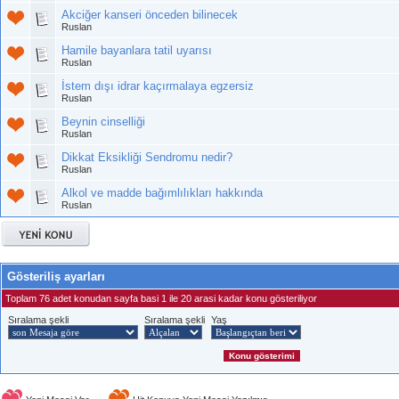
Akciğer kanseri önceden bilinecek
Ruslan
Hamile bayanlara tatil uyarısı
Ruslan
İstem dışı idrar kaçırmalaya egzersiz
Ruslan
Beynin cinselliği
Ruslan
Dikkat Eksikliği Sendromu nedir?
Ruslan
Alkol ve madde bağımlılıkları hakkında
Ruslan
Gösteriliş ayarları
Toplam 76 adet konudan sayfa basi 1 ile 20 arasi kadar konu gösteriliyor
Sıralama şekli
Sıralama şekli
Yaş