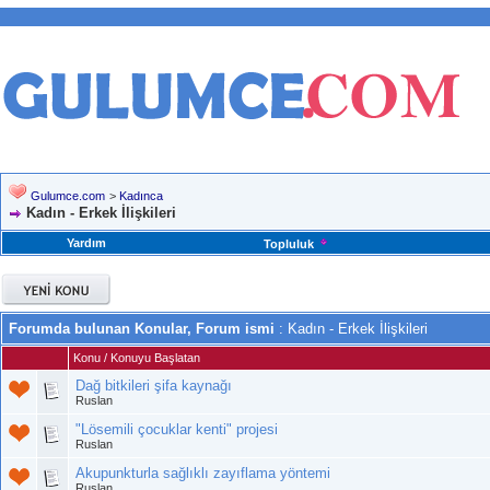
Gulumce.com
>
Kadınca
Kadın - Erkek İlişkileri
Yardım
Topluluk
Forumda bulunan Konular, Forum ismi
: Kadın - Erkek İlişkileri
Konu
/
Konuyu Başlatan
Dağ bitkileri şifa kaynağı
Ruslan
"Lösemili çocuklar kenti" projesi
Ruslan
Akupunkturla sağlıklı zayıflama yöntemi
Ruslan