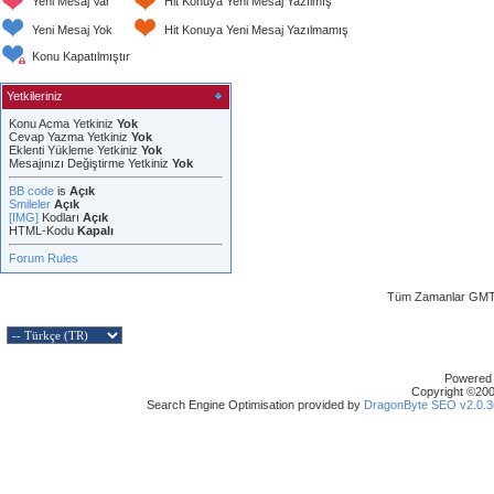
Yeni Mesaj Var
Hit Konuya Yeni Mesaj Yazılmış
Yeni Mesaj Yok
Hit Konuya Yeni Mesaj Yazılmamış
Konu Kapatılmıştır
Yetkileriniz
Konu Acma Yetkiniz
Yok
Cevap Yazma Yetkiniz
Yok
Eklenti Yükleme Yetkiniz
Yok
Mesajınızı Değiştirme Yetkiniz
Yok
BB code
is
Açık
Smileler
Açık
[IMG]
Kodları
Açık
HTML-Kodu
Kapalı
Forum Rules
Tüm Zamanlar GMT 
Powered b
Copyright ©2000
Search Engine Optimisation provided by
DragonByte SEO v2.0.36