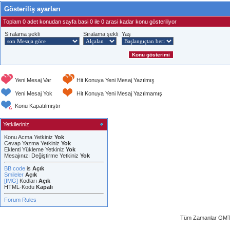
Gösteriliş ayarları
Toplam 0 adet konudan sayfa basi 0 ile 0 arasi kadar konu gösteriliyor
Sıralama şekli
Sıralama şekli
Yaş
Yeni Mesaj Var
Hit Konuya Yeni Mesaj Yazılmış
Yeni Mesaj Yok
Hit Konuya Yeni Mesaj Yazılmamış
Konu Kapatılmıştır
Yetkileriniz
Konu Acma Yetkiniz
Yok
Cevap Yazma Yetkiniz
Yok
Eklenti Yükleme Yetkiniz
Yok
Mesajınızı Değiştirme Yetkiniz
Yok
BB code
is
Açık
Smileler
Açık
[IMG]
Kodları
Açık
HTML-Kodu
Kapalı
Forum Rules
Tüm Zamanlar GMT 