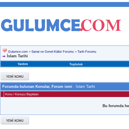
Gulumce.com
>
Sanat ve Genel Kültür Forumu
>
Tarih Forumu
İslam Tarihi
Yardım
Topluluk
Forumda bulunan Konular, Forum ismi
: İslam Tarihi
Konu
/
Konuyu Başlatan
Bu forumda he