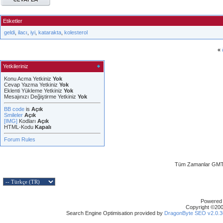
Etiketler
geldi
,
ilacı
,
iyi
,
katarakta
,
kolesterol
«
Yetkileriniz
Konu Acma Yetkiniz
Yok
Cevap Yazma Yetkiniz
Yok
Eklenti Yükleme Yetkiniz
Yok
Mesajınızı Değiştirme Yetkiniz
Yok
BB code
is
Açık
Smileler
Açık
[IMG]
Kodları
Açık
HTML-Kodu
Kapalı
Forum Rules
Tüm Zamanlar GMT 
Powered b
Copyright ©2000
Search Engine Optimisation provided by
DragonByte SEO v2.0.36