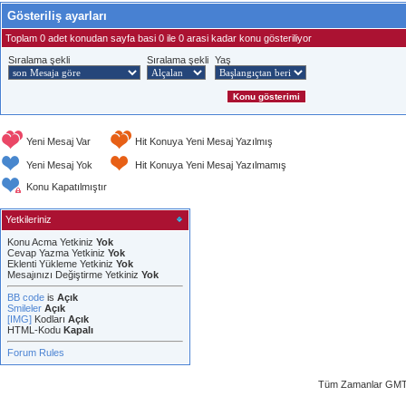
Gösteriliş ayarları
Toplam 0 adet konudan sayfa basi 0 ile 0 arasi kadar konu gösteriliyor
Sıralama şekli
Sıralama şekli
Yaş
Yeni Mesaj Var
Hit Konuya Yeni Mesaj Yazılmış
Yeni Mesaj Yok
Hit Konuya Yeni Mesaj Yazılmamış
Konu Kapatılmıştır
Yetkileriniz
Konu Acma Yetkiniz
Yok
Cevap Yazma Yetkiniz
Yok
Eklenti Yükleme Yetkiniz
Yok
Mesajınızı Değiştirme Yetkiniz
Yok
BB code
is
Açık
Smileler
Açık
[IMG]
Kodları
Açık
HTML-Kodu
Kapalı
Forum Rules
Tüm Zamanlar GMT 