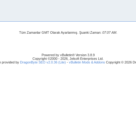
Tüm Zamanlar GMT Olarak Ayarlanmış. Şuanki Zaman:
07:07 AM
.
Powered by vBulletin® Version 3.8.9
Copyright ©2000 - 2026, Jelsoft Enterprises Ltd.
n provided by
DragonByte SEO v2.0.36 (Lite)
-
vBulletin Mods & Addons
Copyright © 2026 Dr