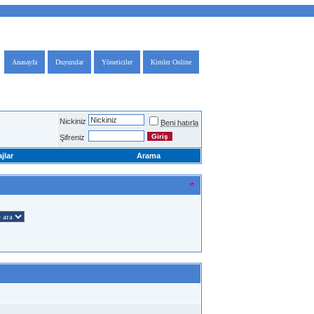
Anasayfa
Duyurular
Yöneticiler
Kimler Online
Nickiniz
Beni hatırla
Şifreniz
jlar
Arama