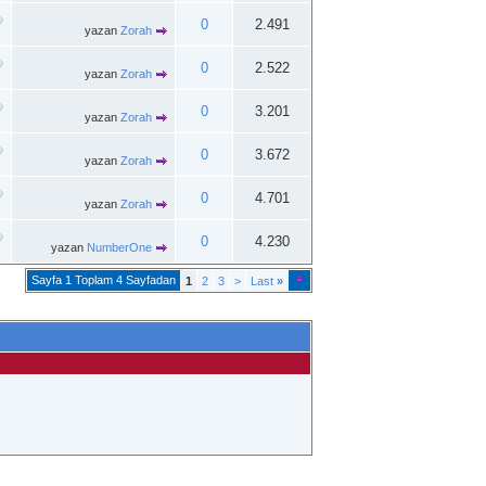
0
2.491
yazan
Zorah
0
2.522
yazan
Zorah
0
3.201
yazan
Zorah
0
3.672
yazan
Zorah
0
4.701
yazan
Zorah
0
4.230
yazan
NumberOne
Sayfa 1 Toplam 4 Sayfadan
1
2
3
>
Last
»