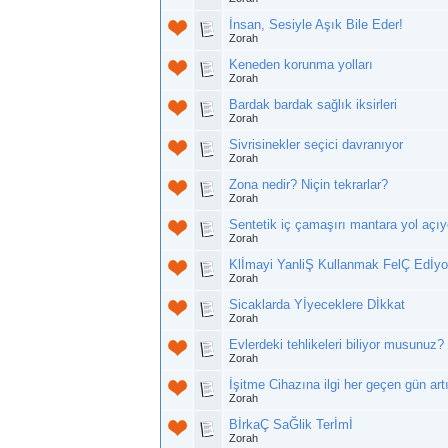
İnsan, Sesiyle Aşık Bile Eder!
Zorah
Keneden korunma yolları
Zorah
Bardak bardak sağlık iksirleri
Zorah
Sivrisinekler seçici davranıyor
Zorah
Zona nedir? Niçin tekrarlar?
Zorah
Sentetik iç çamaşırı mantara yol açıy
Zorah
Klİmayi YanliŞ Kullanmak FelÇ Edİyo
Zorah
Sicaklarda Yİyeceklere Dİkkat
Zorah
Evlerdeki tehlikeleri biliyor musunuz?
Zorah
İşitme Cihazına ilgi her geçen gün art
Zorah
BİrkaÇ SaĞlik Terİmİ
Zorah