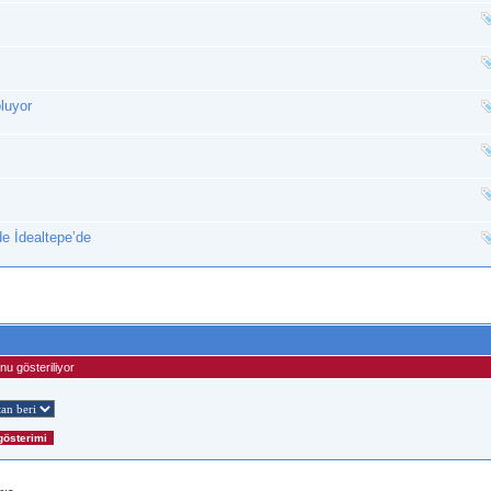
luyor
e İdealtepe’de
u gösteriliyor