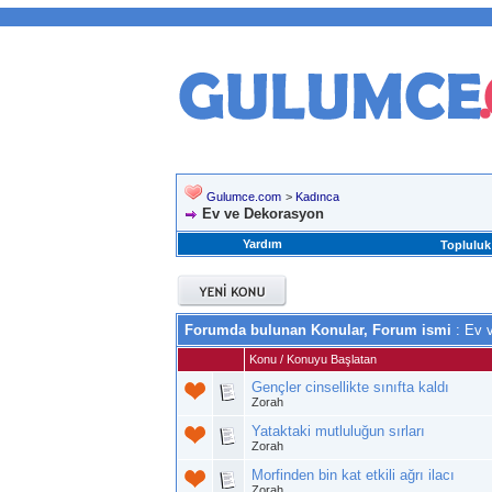
Gulumce.com
>
Kadınca
Ev ve Dekorasyon
Yardım
Topluluk
Forumda bulunan Konular, Forum ismi
: Ev 
Konu
/
Konuyu Başlatan
Gençler cinsellikte sınıfta kaldı
Zorah
Yataktaki mutluluğun sırları
Zorah
Morfinden bin kat etkili ağrı ilacı
Zorah