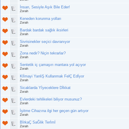
İnsan, Sesiyle Aşık Bile Eder!
Zorah
Keneden korunma yolları
Zorah
Bardak bardak sağlık iksirleri
Zorah
Sivrisinekler seçici davranıyor
Zorah
Zona nedir? Niçin tekrarlar?
Zorah
Sentetik iç çamaşırı mantara yol açıyor
Zorah
Klİmayi YanliŞ Kullanmak FelÇ Edİyor
Zorah
Sicaklarda Yİyeceklere Dİkkat
Zorah
Evlerdeki tehlikeleri biliyor musunuz?
Zorah
İşitme Cihazına ilgi her geçen gün artıyor
Zorah
BİrkaÇ SaĞlik Terİmİ
Zorah