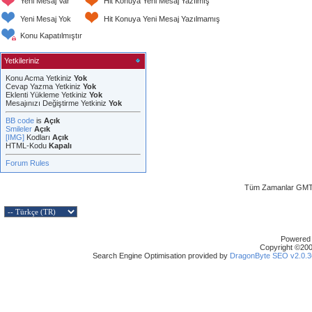
Yeni Mesaj Var
Hit Konuya Yeni Mesaj Yazılmış
Yeni Mesaj Yok
Hit Konuya Yeni Mesaj Yazılmamış
Konu Kapatılmıştır
Yetkileriniz
Konu Acma Yetkiniz
Yok
Cevap Yazma Yetkiniz
Yok
Eklenti Yükleme Yetkiniz
Yok
Mesajınızı Değiştirme Yetkiniz
Yok
BB code
is
Açık
Smileler
Açık
[IMG]
Kodları
Açık
HTML-Kodu
Kapalı
Forum Rules
Tüm Zamanlar GMT 
Powered b
Copyright ©2000
Search Engine Optimisation provided by
DragonByte SEO v2.0.36