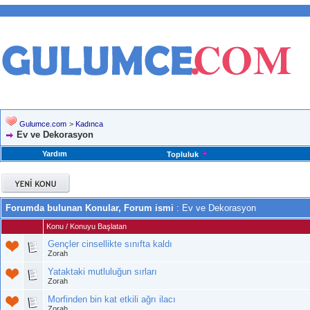
Gulumce.com
>
Kadınca
Ev ve Dekorasyon
Yardım
Topluluk
Forumda bulunan Konular, Forum ismi
: Ev ve Dekorasyon
Konu
/
Konuyu Başlatan
Gençler cinsellikte sınıfta kaldı
Zorah
Yataktaki mutluluğun sırları
Zorah
Morfinden bin kat etkili ağrı ilacı
Zorah