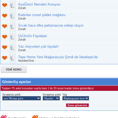
AyaĞinizi Nemden Koruyun
Zorah
Kadınlar cinsel şiddet mağduru
Zorah
Sıcak hava öfke patlamasına sebep oluyor
Zorah
ÜzÜmÜn Faydalari
Zorah
Yaz meyveleri çok faydalı!
Zorah
Tepe Home Yeni Mağazasıyla Şimdi de İdealtepe’de
NumberOne
Gösteriliş ayarları
Toplam 75 adet konudan sayfa basi 1 ile 20 arasi kadar konu gösteriliyor
Sıralama şekli
Sıralama şekli
Yaş