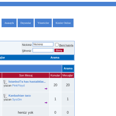
Anasayfa
Duyurular
Yöneticiler
Kimler Online
Nickiniz
Beni hatırla
Şifreniz
jlar
Arama
Arama
Son Mesaj
Konular
Mesajlar
İstanbul?a has hastalıklar...
20
20
yazan
PinkFloyd
Kardashian tarzı
1
1
yazan
Syst3m
henüz yok
0
0