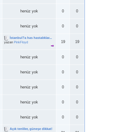
henüz yok
0
0
henüz yok
0
0
İstanbul?a has hastalıklar...
19
19
yazan
PinkFloyd
henüz yok
0
0
henüz yok
0
0
henüz yok
0
0
henüz yok
0
0
henüz yok
0
0
Açık tenliler, güneşe dikkat!