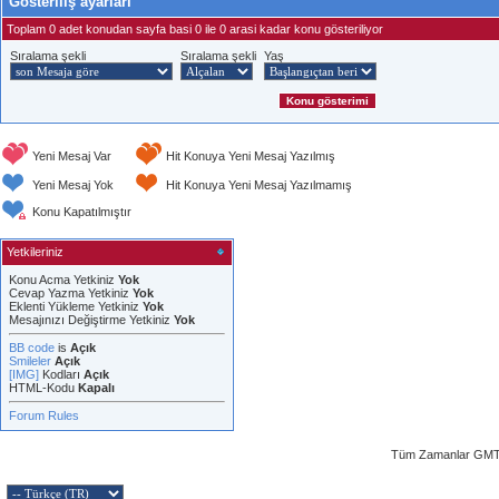
Gösteriliş ayarları
Toplam 0 adet konudan sayfa basi 0 ile 0 arasi kadar konu gösteriliyor
Sıralama şekli
Sıralama şekli
Yaş
Yeni Mesaj Var
Hit Konuya Yeni Mesaj Yazılmış
Yeni Mesaj Yok
Hit Konuya Yeni Mesaj Yazılmamış
Konu Kapatılmıştır
Yetkileriniz
Konu Acma Yetkiniz
Yok
Cevap Yazma Yetkiniz
Yok
Eklenti Yükleme Yetkiniz
Yok
Mesajınızı Değiştirme Yetkiniz
Yok
BB code
is
Açık
Smileler
Açık
[IMG]
Kodları
Açık
HTML-Kodu
Kapalı
Forum Rules
Tüm Zamanlar GMT 