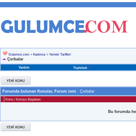
Gulumce.com
>
Kadınca
>
Yemek Tarifleri
Çorbalar
Yardım
Topluluk
Forumda bulunan Konular, Forum ismi
: Çorbalar
Konu
/
Konuyu Başlatan
Bu forumda he