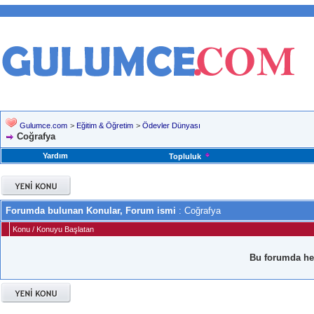
Gulumce.com
>
Eğitim & Öğretim
>
Ödevler Dünyası
Coğrafya
Yardım
Topluluk
Forumda bulunan Konular, Forum ismi
: Coğrafya
Konu
/
Konuyu Başlatan
Bu forumda he