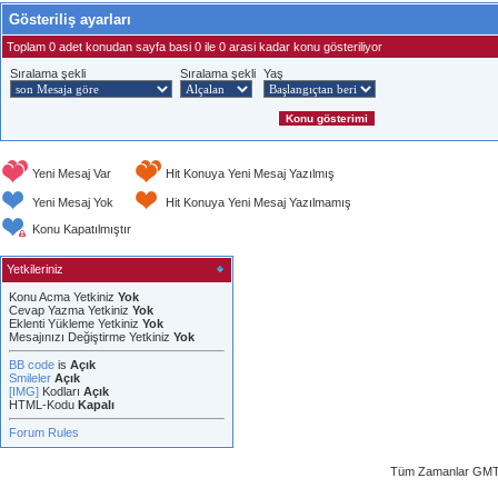
Gösteriliş ayarları
Toplam 0 adet konudan sayfa basi 0 ile 0 arasi kadar konu gösteriliyor
Sıralama şekli
Sıralama şekli
Yaş
Yeni Mesaj Var
Hit Konuya Yeni Mesaj Yazılmış
Yeni Mesaj Yok
Hit Konuya Yeni Mesaj Yazılmamış
Konu Kapatılmıştır
Yetkileriniz
Konu Acma Yetkiniz
Yok
Cevap Yazma Yetkiniz
Yok
Eklenti Yükleme Yetkiniz
Yok
Mesajınızı Değiştirme Yetkiniz
Yok
BB code
is
Açık
Smileler
Açık
[IMG]
Kodları
Açık
HTML-Kodu
Kapalı
Forum Rules
Tüm Zamanlar GMT 