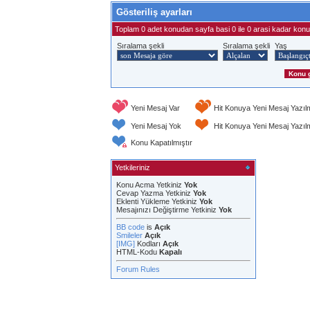
Gösteriliş ayarları
Toplam 0 adet konudan sayfa basi 0 ile 0 arasi kadar konu 
Sıralama şekli
Sıralama şekli
Yaş
Yeni Mesaj Var
Hit Konuya Yeni Mesaj Yazıl
Yeni Mesaj Yok
Hit Konuya Yeni Mesaj Yazı
Konu Kapatılmıştır
Yetkileriniz
Konu Acma Yetkiniz
Yok
Cevap Yazma Yetkiniz
Yok
Eklenti Yükleme Yetkiniz
Yok
Mesajınızı Değiştirme Yetkiniz
Yok
BB code
is
Açık
Smileler
Açık
[IMG]
Kodları
Açık
HTML-Kodu
Kapalı
Forum Rules