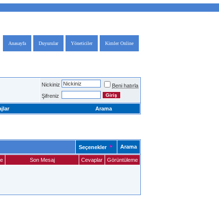
Anasayfa
Duyurular
Yöneticiler
Kimler Online
Nickiniz
Beni hatırla
Şifreniz
jlar
Arama
Arama
Seçenekler
me
Son Mesaj
Cevaplar
Görüntüleme