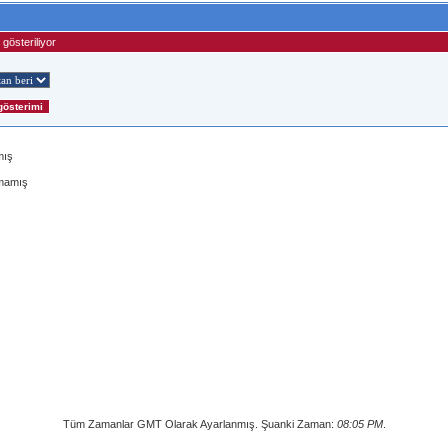
gösteriliyor
mış
lmamış
Tüm Zamanlar GMT Olarak Ayarlanmış. Şuanki Zaman:
08:05 PM
.