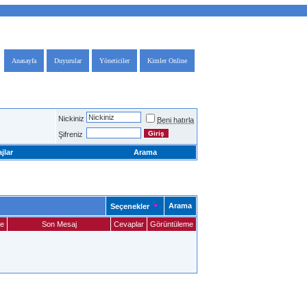
Anasayfa
Duyurular
Yöneticiler
Kimler Online
Nickiniz
Beni hatırla
Şifreniz
jlar
Arama
Arama
Seçenekler
me
Son Mesaj
Cevaplar
Görüntüleme