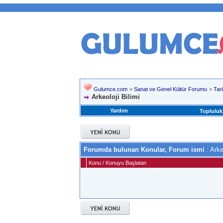
Gulumce.com
>
Sanat ve Genel Kültür Forumu
>
Tar
Arkeoloji Bilimi
Yardım
Topluluk
Forumda bulunan Konular, Forum ismi
: Arke
Konu
/
Konuyu Başlatan