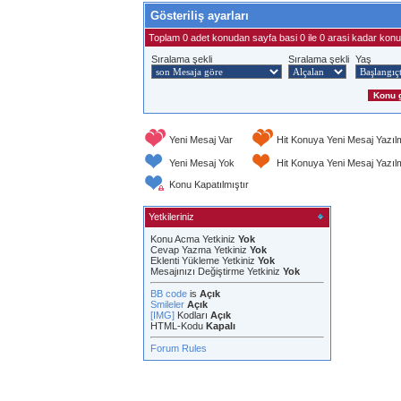
Gösteriliş ayarları
Toplam 0 adet konudan sayfa basi 0 ile 0 arasi kadar konu 
Sıralama şekli
Sıralama şekli
Yaş
Yeni Mesaj Var
Hit Konuya Yeni Mesaj Yazıl
Yeni Mesaj Yok
Hit Konuya Yeni Mesaj Yazı
Konu Kapatılmıştır
Yetkileriniz
Konu Acma Yetkiniz
Yok
Cevap Yazma Yetkiniz
Yok
Eklenti Yükleme Yetkiniz
Yok
Mesajınızı Değiştirme Yetkiniz
Yok
BB code
is
Açık
Smileler
Açık
[IMG]
Kodları
Açık
HTML-Kodu
Kapalı
Forum Rules