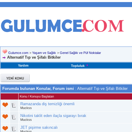
Gulumce.com
>
Yaşam ve Sağlık
>
Genel Sağlık ve Püf Noktalar
Alternatif Tıp ve Şifalı Bitkiler
Yardım
Topluluk
Forumda bulunan Konular, Forum ismi
: Alternatif Tıp ve Şifalı Bitkiler
Konu
/
Konuyu Başlatan
Ramazanda diş temizliği önemli
Muckss
Nikotini taklit eden ilaçla sigarayı bırak
Muckss
JET pişirme sakıncalı
Muckss