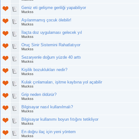
Geniz eti gelişme geriliği yapabiliyor
Muckss
Aşılanmamış çocuk ölebilir!
Muckss
İlaçta doz uygulaması gelecek yıl
Muckss
Oruç Sinir Sistemini Rahatlatıyor
Muckss
Sezaryenle doğum yüzde 40 arttı
Muckss
Kişilik bozuklukları nedir?
Muckss
Kulak çınlamaları, işitme kaybına yol açabilir
Muckss
Grip neden öldürür?
Muckss
Bilgisayar nasıl kullanılmalı?
Muckss
Bilgisayar kullanımı boyun fıtığını tetikliyor
Muckss
En doğru ilaç için yeni yöntem
Muckss