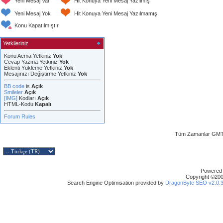
Yeni Mesaj Var
Hit Konuya Yeni Mesaj Yazılmış
Yeni Mesaj Yok
Hit Konuya Yeni Mesaj Yazılmamış
Konu Kapatılmıştır
Yetkileriniz
Konu Acma Yetkiniz
Yok
Cevap Yazma Yetkiniz
Yok
Eklenti Yükleme Yetkiniz
Yok
Mesajınızı Değiştirme Yetkiniz
Yok
BB code
is
Açık
Smileler
Açık
[IMG]
Kodları
Açık
HTML-Kodu
Kapalı
Forum Rules
Tüm Zamanlar GMT 
Powered b
Copyright ©2000
Search Engine Optimisation provided by
DragonByte SEO v2.0.36