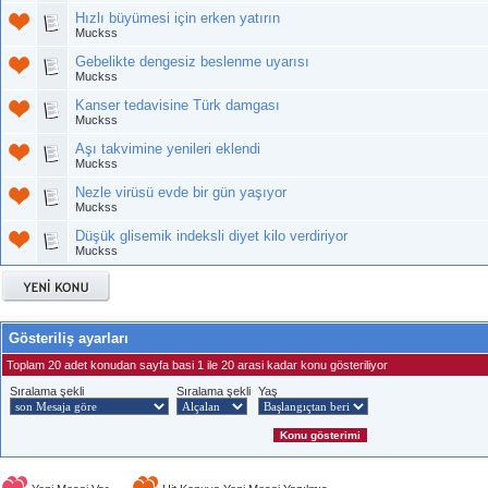
Hızlı büyümesi için erken yatırın
Muckss
Gebelikte dengesiz beslenme uyarısı
Muckss
Kanser tedavisine Türk damgası
Muckss
Aşı takvimine yenileri eklendi
Muckss
Nezle virüsü evde bir gün yaşıyor
Muckss
Düşük glisemik indeksli diyet kilo verdiriyor
Muckss
Gösteriliş ayarları
Toplam 20 adet konudan sayfa basi 1 ile 20 arasi kadar konu gösteriliyor
Sıralama şekli
Sıralama şekli
Yaş