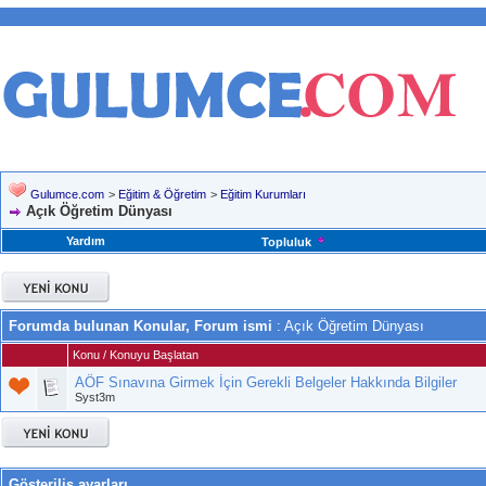
Gulumce.com
>
Eğitim & Öğretim
>
Eğitim Kurumları
Açık Öğretim Dünyası
Yardım
Topluluk
Forumda bulunan Konular, Forum ismi
: Açık Öğretim Dünyası
Konu
/
Konuyu Başlatan
AÖF Sınavına Girmek İçin Gerekli Belgeler Hakkında Bilgiler
Syst3m
Gösteriliş ayarları