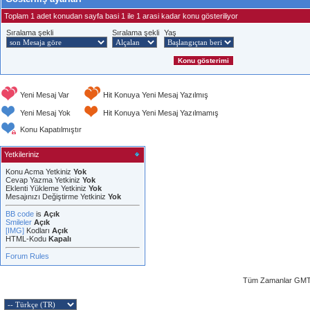
Toplam 1 adet konudan sayfa basi 1 ile 1 arasi kadar konu gösteriliyor
Sıralama şekli
Sıralama şekli
Yaş
Yeni Mesaj Var
Hit Konuya Yeni Mesaj Yazılmış
Yeni Mesaj Yok
Hit Konuya Yeni Mesaj Yazılmamış
Konu Kapatılmıştır
Yetkileriniz
Konu Acma Yetkiniz
Yok
Cevap Yazma Yetkiniz
Yok
Eklenti Yükleme Yetkiniz
Yok
Mesajınızı Değiştirme Yetkiniz
Yok
BB code
is
Açık
Smileler
Açık
[IMG]
Kodları
Açık
HTML-Kodu
Kapalı
Forum Rules
Tüm Zamanlar GMT 